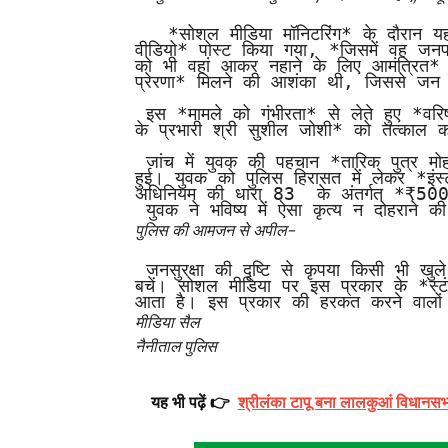
   *सोशल मीडिया मॉनिटरिंग* के दौरान यह संज्ञान में आया कि *एक युवक द्वारा इंस्टाग्राम पर एक 
वीडियो* पोस्ट किया गया, *जिसमें वह जनपद न
को भी वहां आकर नहाने के लिए आमंत्रित*
प्रेरणा* मिलने की आशंका थी, जिससे जन स
 इस *मामले को गंभीरता* से लेते हुए *वरिष्ठ पुलिस अधीक्षक श्री प्रहलाद मीणा* द्वारा *थाना बनभूलपुरा 
के प्रभारी श्री सुशील जोशी* को तत्काल कार्
 जांच में युवक की पहचान *तारिक पुत्र मोहम्मद ताहिर निवासी इंद्रा नगर, बनभूलपुरा, हल्द्वानी* के रूप में 
हुई। युवक को पुलिस हिरासत में लेकर *इंस्
अधिनियम की धारा 83  के अंतर्गत *₹5000
 युवक ने भविष्य में ऐसा कृत्य न दोहराने 
पुलिस की आमजन से अपील-
 जनसुरक्षा की दृष्टि से कृपया किसी भी खुले नाले, नदी या तालाब जैसे असुरक्षित स्थानों पर नहाने से 
बचें। सोशल मीडिया पर इस प्रकार के *स्ट
आता है। इस प्रकार की हरकत करने वालों 
मीडिया सैल
नैनीताल पुलिस
यह भी पढ़ें 👉
श्रीलंका टापू बना लालकुआं विधानसभा 