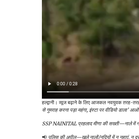
हल्द्वानी। व्यूज बढ़ाने के लिए आजकल नवयुवक तरह-तरह के 
से गुमराह करना पड़ा महंगा, इंस्टा पर वीडियो डाला’ आओ
SSP NAINITAL प्रहलाद मीणा की सख्ती—नाले में नहान
📢
पुलिस की अपील—खुले नालों/नदियों में न नहाएं, न दू