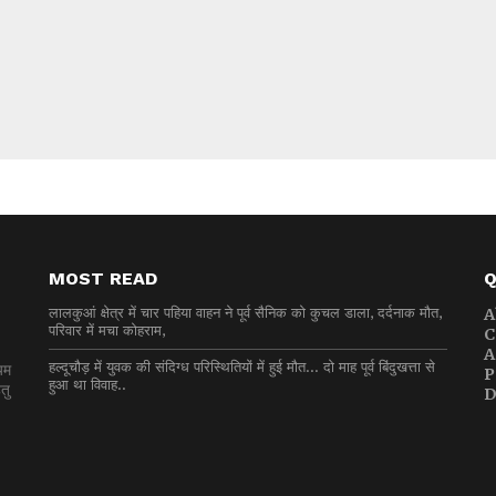
MOST READ
Q
लालकुआं क्षेत्र में चार पहिया वाहन ने पूर्व सैनिक को कुचल डाला, दर्दनाक मौत,
A
परिवार में मचा कोहराम,
C
A
हल्दूचौड़ में युवक की संदिग्ध परिस्थितियों में हुई मौत… दो माह पूर्व बिंदुखत्ता से
यम
P
हुआ था विवाह..
तु
D