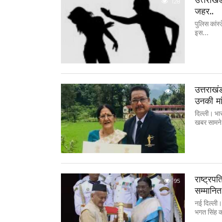
128
जहर..
पुलिस कांस्
इस...
उत्तराखं
91
उनकी मा
दिल्ली। भा
खबर सामने 
राष्ट्रप
95
सम्मानित
नई दिल्ली। र
भगत सिंह क