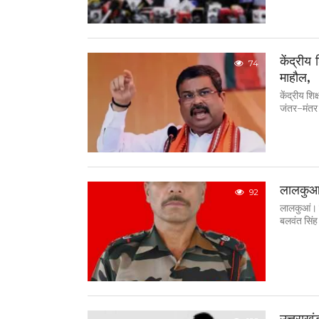
केंद्रीय 
74
माहौल,
केंद्रीय शिक
जंतर-मंतर 
लालकुआं 
92
लालकुआं। म
बलवंत सिंह
उत्तराख