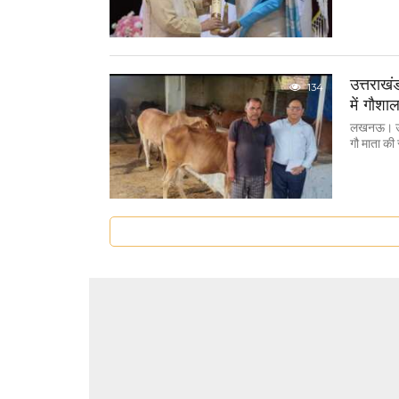
उत्तराखं
134
में गौश
लखनऊ। उत्त
गौ माता की 