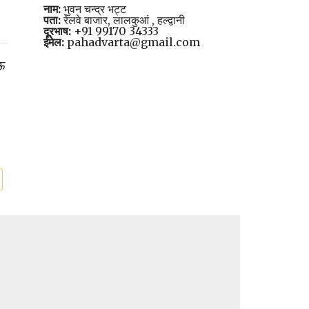
नाम:
भुवन चन्द्र भट्ट
पता:
रेलवे बाजार, लालकुआं , हल्द्वानी
दूरभाष:
+91 99170 34333
ईमेल:
pahadvarta@gmail.com
नऊ