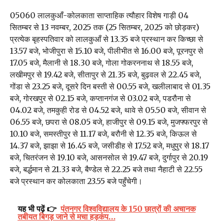
05060 लालकुआँ-कोलकाता साप्ताहिक त्यौहार विशेष गाड़ी 04
सितम्बर से 13 नवम्बर, 2025 तक (25 सितम्बर, 2025 को छोड़कर)
प्रत्येक बृहस्पतिवार को लालकुआँ से 13.35 बजे प्रस्थान कर किच्छा से
13.57 बजे, भोजीपुरा से 15.10 बजे, पीलीभीत से 16.00 बजे, पूरनपुर से
17.05 बजे, मैलानी से 18.30 बजे, गोला गोकरननाथ से 18.55 बजे,
लखीमपुर से 19.42 बजे, सीतापुर से 21.35 बजे, बुढ़वल से 22.45 बजे,
गोंडा से 23.25 बजे, दूसरे दिन बस्ती से 00.55 बजे, खलीलाबाद से 01.35
बजे, गोरखपुर से 02.15 बजे, कप्तानगंज से 03.02 बजे, पडरौना से
04.02 बजे, तमकुही रोड से 04.52 बजे, थावे से 05.50 बजे, सीवान से
06.55 बजे, छपरा से 08.05 बजे, हाजीपुर से 09.15 बजे, मुजफ्फरपुर से
10.10 बजे, समस्तीपुर से 11.17 बजे, बरौनी से 12.35 बजे, किऊल से
14.37 बजे, झाझा से 16.45 बजे, जसीडीह से 17.52 बजे, मधुपुर से 18.17
बजे, चितरंजन से 19.10 बजे, आसनसोल से 19.47 बजे, दुर्गापुर से 20.19
बजे, बर्द्धमान से 21.33 बजे, बैण्डेल से 22.25 बजे तथा नैहाटी से 22.55
बजे प्रस्थान कर कोलकाता 23.55 बजे पहुँचेगी।
यह भी पढ़ें 👉
पंतनगर विश्वविद्यालय के 150 छात्रों की अचानक
तबीयत बिगड़ जाने से मचा हड़कंप…