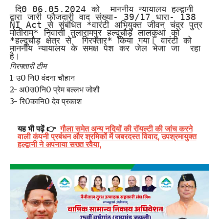
 दि0 06.05.2024 को  माननीय न्यायालय हल्द्वानी 
द्वारा जारी फौजदारी वाद संख्या- 39/17 धारा- 138 
NI Act से संबंधित *वारंटी अभियुक्त जीवन चंद्र पुत्र 
मोतीराम* निवासी तुलारामपुर हल्दूचौड़ लालकुआं को 
*हल्दूचौड़ क्षेत्र से  गिरफ्तार* किया गया। वारंटी को 
माननीय न्यायालय के समक्ष पेश कर जेल भेजा जा  रहा 
है।
गिरफ्तारी टीम
1-उ0 नि0 वंदना चौहान
2- अ0उ0नि0 प्रेम बल्लभ जोशी
3- रि0कानि0 देव प्रकाश
यह भी पढ़ें 👉
गौला समेत अन्य नदियों की रॉयल्टी की जांच करने
वाली कंपनी प्रबंधन और श्रमिकों में जबरदस्त विवाद, उपश्रमायुक्त
हल्द्वानी ने अपनाया सख्त रवैया,