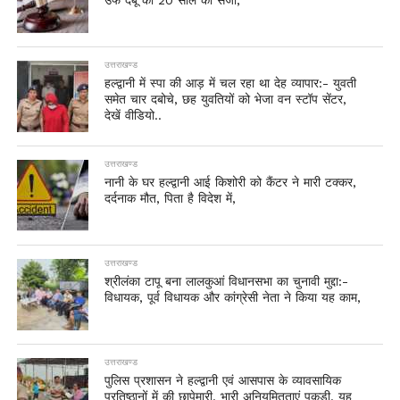
उर्फ देबू को 20 साल की सजा,
उत्तराखण्ड
हल्द्वानी में स्पा की आड़ में चल रहा था देह व्यापार:- युवती
समेत चार दबोचे, छह युवतियों को भेजा वन स्टॉप सेंटर,
देखें वीडियो..
उत्तराखण्ड
नानी के घर हल्द्वानी आई किशोरी को कैंटर ने मारी टक्कर,
दर्दनाक मौत, पिता है विदेश में,
उत्तराखण्ड
श्रीलंका टापू बना लालकुआं विधानसभा का चुनावी मुद्दा:-
विधायक, पूर्व विधायक और कांग्रेसी नेता ने किया यह काम,
उत्तराखण्ड
पुलिस प्रशासन ने हल्द्वानी एवं आसपास के व्यावसायिक
प्रतिष्ठानों में की छापेमारी, भारी अनियमितताएं पकड़ी, यह