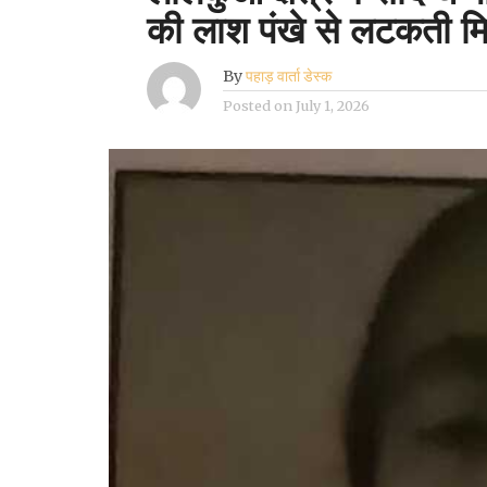
की लाश पंखे से लटकती म
By
पहाड़ वार्ता डेस्क
Posted on
July 1, 2026