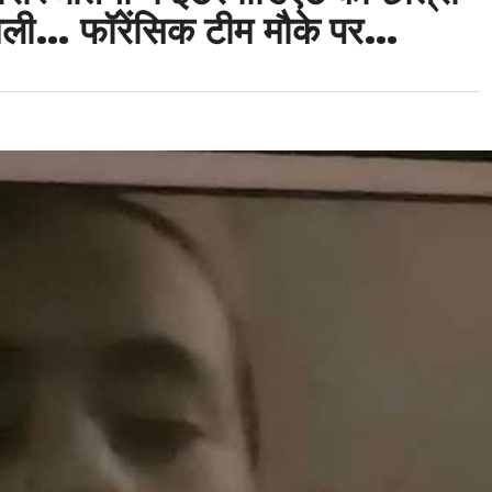
िली… फॉरेंसिक टीम मौके पर…