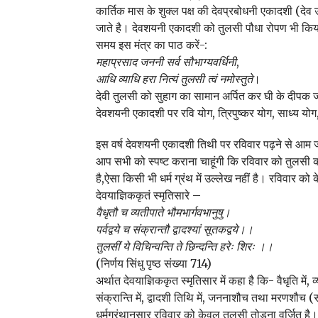
कार्तिक मास के शुक्ल पक्ष की देवप्रबोधनी एकादशी (देव उ
जाते है। देवशयनी एकादशी को तुलसी पौधा रोपण भी किया
समय इस मंत्र का पाठ करें-:
महाप्रसाद जननी सर्व सौभाग्यवर्धिनी
,
आधि व्याधि हरा नित्यं तुलसी त्वं नमोस्तुते
।
देवी तुलसी को सुहाग का सामान अर्पित कर घी के दीपक जल
देवशयनी एकादशी पर रवि योग, त्रिपुष्कर योग, साध्य यो
इस वर्ष देवशयनी एकादशी तिथी पर रविवार पढ़ने से आम 
आप सभी को स्पष्ट कराना चाहूंगी कि रविवार को तुलसी को
है,ऐसा किसी भी धर्म ग्रंथ में उल्लेख नहीं है। रविवार 
देवयाज्ञिककृतं स्मृतिसारे –
वैधृतौ च व्यतीपाते भौमभार्गवभानुषु।
पर्वद्वये च संक्रान्तौ द्वादश्यां सूतकद्वये।।
तुलसीं ये विचिन्वन्ति ते छिन्दन्ति हरेः शिरः ।।
(निर्णय सिंधु पृष्ठ संख्या 714)
अर्थात देवयाज्ञिककृत स्मृतिसार में कहा है कि- वैधृति में
संक्रान्ति में, द्वादशी तिथि में, जननाशौच तथा मरणशौच (स
धर्मग्रंथानुसार रविवार को केवल तुलसी तोड़ना वर्जित है