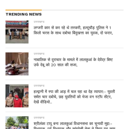
TRENDING NEWS
उत्तराखण्ड
लग्जरी कार से कर रहे थे तस्करी, हल्दूचौड़ पुलिस ने 1
किलो चरस के साथ दबोचा बिंदुखत्ता का युवक, दो फरार,
उत्तराखण्ड
नाबालिक से दुराचार के मामले में लालकुआं के देवेंद्र बिष्ट
उर्फ देबू को 20 साल की सजा,
उत्तराखण्ड
हल्द्वानी में स्पा की आड़ में चल रहा था देह व्यापार:- युवती
समेत चार दबोचे, छह युवतियों को भेजा वन स्टॉप सेंटर,
देखें वीडियो..
उत्तराखण्ड
श्रीलंका टापू बना लालकुआं विधानसभा का चुनावी मुद्दा:-
विधायक, पूर्व विधायक और कांग्रेसी नेता ने किया यह काम,