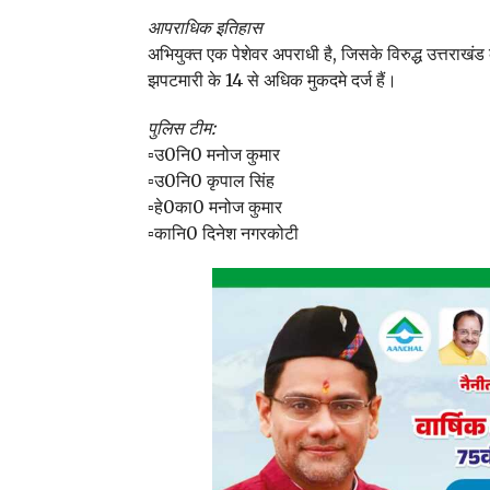
आपराधिक इतिहास
अभियुक्त एक पेशेवर अपराधी है, जिसके विरुद्ध उत्तराखंड
झपटमारी के 14 से अधिक मुकदमे दर्ज हैं।
पुलिस टीम:
▫️उ0नि0 मनोज कुमार
▫️उ0नि0 कृपाल सिंह
▫️हे0का0 मनोज कुमार
▫️कानि0 दिनेश नगरकोटी