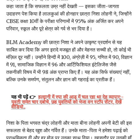
कहा जाता है कि सफलता उम्र नहीं देखती — इसका जीता-जागता
उदाहरण पेश किया है लालकुआं की होनहार छात्रा निशा लोहनी ने, जिन्होंने
CBSE कक्षा 10वीं के परीक्षा परिणामों में 95% अंक अर्जित कर अपने
परिवार, स्कूल और पूरे क्षेत्र को गर्व से भर दिया है।
BLM Academy की छात्रा निशा ने अपने उत्कृष्ट प्रदर्शन से यह
साबित कर दिया कि अगर इरादे मजबूत हों और मेहनत सच्ची हो, तो कोई भी
मंज़िल दूर नहीं। उन्होंने हिन्दी में 100, अंग्रेज़ी में 95, गणित में 90, विज्ञान
में 91, सामाजिक विज्ञान में 96 और आर्टिफिशियल इंटेलिजेंस जैसे
तकनीकी विषय में भी 98 अंक प्राप्त किए हैं। यह अंक सिर्फ संख्याएं नहीं,
बल्कि उनके समर्पण, संतुलन और ज्ञान की गहराई का प्रतीक हैं।
यह भी पढ़ें 👉
हल्द्वानी में स्पा की आड़ में चल रहा था देह व्यापार:-
युवती समेत चार दबोचे, छह युवतियों को भेजा वन स्टॉप सेंटर, देखें
वीडियो..
निशा के पिता भगवत चंद्र लोहनी और माता बीना लोहनी अपनी बेटी की इस
सफलता से बेहद खुश और गर्वित हैं। उनके माता-पिता ने हमेशा पढ़ाई को
प्राथमिकता दी और हर मोड़ पर उनका साथ दिया। खासतौर पर उनकी माँ