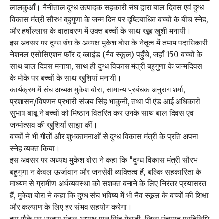
लालकुआँ। नैनीताल दुग्ध उत्पादक सहकारी संघ द्वारा बाल दिवस एवं दुग्ध
विकास मंत्री सौरभ बहुगुणा के जन्म दिन पर दृष्टिबाधित बच्चों के बीच स्नेह,
और हर्षोल्लास के वातावरण में उक्त बच्चों के साथ खूब खुशी मनायी।
इस अवसर पर दुग्ध संघ के अध्यक्ष मुकेश बोरा के नेतृत्व में तमाम पदाधिकारी
नेशनल एसोसिएशन फॉर द ब्लाइंड (नैव स्कूल) पहुँचे, जहाँ 150 बच्चों के
साथ बाल दिवस मनाया, साथ ही दुग्ध विकास मंत्री बहुगुणा के जन्मदिवस
के मौके पर बच्चों के साथ खुशियां मनायी।
कार्यक्रम में संघ अध्यक्ष मुकेश बोरा, सामान्य प्रबंधक अनुराग शर्मा,
प्रशासन/विपणन प्रभारी संजय सिंह भाकुनी, तथा पी एंड आई अधिकारी
सुभाष बाबू ने बच्चों को मिष्ठान वितरित कर उनके साथ बाल दिवस एवं
जन्मोत्सव की खुशियाँ साझा कीं।
बच्चों ने भी गीतों और शुभकामनाओं से दुग्ध विकास मंत्री के प्रति अपना
स्नेह व्यक्त किया।
इस अवसर पर अध्यक्ष मुकेश बोरा ने कहा कि “दुग्ध विकास मंत्री सौरभ
बहुगुणा न केवल ऊर्जावान और जनसेवी व्यक्तित्व हैं, बल्कि सहकारिता के
माध्यम से ग्रामीण अर्थव्यवस्था को सशक्त बनाने के लिए निरंतर प्रयासरत
हैं, मुकेश बोरा ने कहा कि दुग्ध संघ भविष्य में भी नैव स्कूल के बच्चों की शिक्षा
और कल्याण के लिए हर संभव सहयोग करेगा।
इस मौके पर भाजपा मंडल अध्यक्ष पान सिंह मेवाड़ी, जिला पंचायत प्रतिनिधि