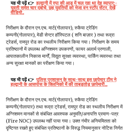
यह भी पढ़ें 👉
हल्द्वानी में स्पा की आड़ में चल रहा था देह व्यापार:-
युवती समेत चार दबोचे, छह युवतियों को भेजा वन स्टॉप सेंटर, देखें
वीडियो..
निरीक्षण के दौरान एन.एच. मार्ट(गोलापार), रुकैया ट्रेडिंग
कम्पनी(गोलापार), मेडी सेन्टर हॉस्पिटल ( शनि बाज़ार ) तथा रूद्रा
ट्रेडर्स, रामपुर रोड का स्थलीय निरीक्षण किया गया। निरीक्षण के समय
प्रतिष्ठानों में उपलब्ध अग्निशमन उपकरणों, फायर अलार्म प्रणाली,
आपातकालीन निकास मार्गों, विद्युत सुरक्षा व्यवस्था, पार्किंग व्यवस्था तथा
अन्य सुरक्षा मानकों का परीक्षण किया गया।
यह भी पढ़ें 👉
पुलिस प्रशासन के साथ-साथ इस छापेमार टीम ने
हल्द्वानी के आसपास के क्लिनिको में की ताबड़तोड़ छापेमारी...
निरीक्षण के दौरान एन.एच. मार्ट(गोलापार), रुकैया ट्रेडिंग
कम्पनी(गोलापार) तथा रूद्रा ट्रेडर्स, रामपुर रोड का स्थलीय निरीक्षण में
अग्निशमन मानकों से संबंधित आवश्यक अनुमति/अनापत्ति प्रमाण-पत्र
(Fire NOC) उपलब्ध नहीं पाया गया। उक्त गंभीर अनियमितता को
दृष्टिगत रखते हुए संबंधित प्रतिष्ठानों के विरुद्ध नियमानुसार नोटिस निर्गत