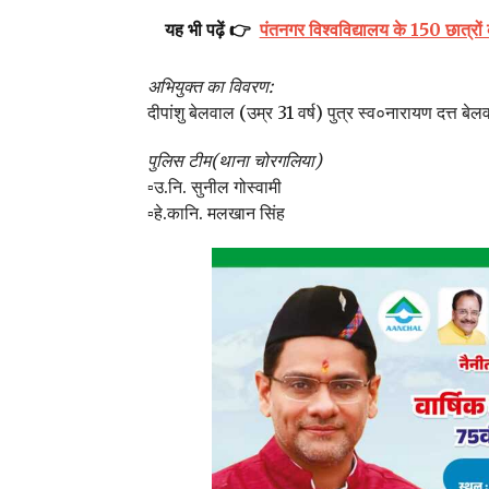
यह भी पढ़ें 👉
पंतनगर विश्वविद्यालय के 150 छात्र
अभियुक्त का विवरण:
दीपांशु बेलवाल (उम्र 31 वर्ष) पुत्र स्व०नारायण दत्त
पुलिस टीम(थाना चोरगलिया)
▫️उ.नि. सुनील गोस्वामी
▫️हे.कानि. मलखान सिंह