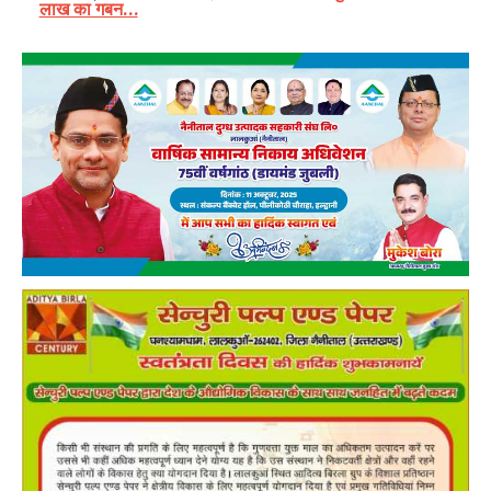
लाख का गबन…