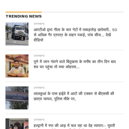
TRENDING NEWS
उत्तराखण्ड
आरटीओ द्वारा गौला के चार गेटों में ताबड़तोड़ छापेमारी.. 50
से अधिक गैर प्रपत्र के वाहन पकड़े, पांच सीज… देखें
वीडियो
उत्तराखण्ड
पुणे में जान गंवाने वाले बिंदुखत्ता के मनीष का तीन दिन बाद
शव घर पहुंचा तो मचा कोहराम…
उत्तराखण्ड
लालकुआं के पास हाईवे में आटो की टक्कर से बीएससी की
छात्रा घायल, पुलिस मौके पर,
उत्तराखण्ड
हल्द्वानी में स्पा की आड़ में चल रहा था देह व्यापार:- युवती