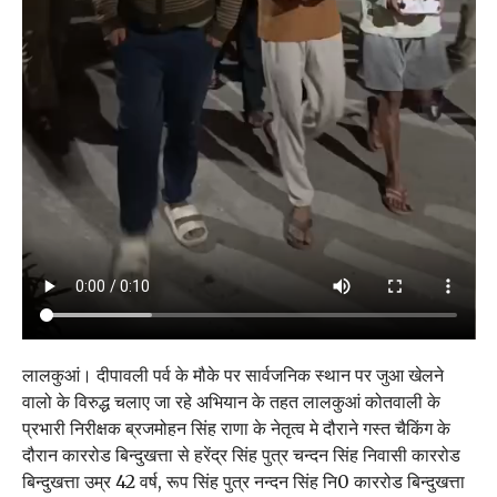
लालकुआं। दीपावली पर्व के मौके पर सार्वजनिक स्थान पर जुआ खेलने
वालो के विरुद्ध चलाए जा रहे अभियान के तहत लालकुआं कोतवाली के
प्रभारी निरीक्षक ब्रजमोहन सिंह राणा के नेतृत्व मे दौराने गस्त चैकिंग के
दौरान काररोड बिन्दुखत्ता से हरेंद्र सिंह पुत्र चन्दन सिंह निवासी काररोड
बिन्दुखत्ता उम्र 42 वर्ष, रूप सिंह पुत्र नन्दन सिंह नि0 काररोड बिन्दुखत्ता