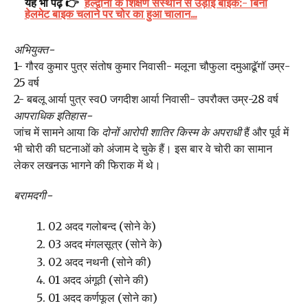
यह भी पढ़ें 👉
हल्द्वानी के शिक्षण संस्थान से उड़ाई बाइक:- बिना
हेलमेट बाइक चलाने पर चोर का हुआ चालान...
अभियुक्त-
1- गौरव कुमार पुत्र संतोष कुमार निवासी- मलूना चौफुला दमुआढॅूगॉ उम्र-
25 वर्ष
2- बबलू आर्या पुत्र स्व0 जगदीश आर्या निवासी- उपरौक्त उम्र-28 वर्ष
आपराधिक इतिहास-
जांच में सामने आया कि
दोनों आरोपी शातिर किस्म के अपराधी
हैं और पूर्व में
भी चोरी की घटनाओं को अंजाम दे चुके हैं। इस बार वे चोरी का सामान
लेकर लखनऊ भागने की फिराक में थे।
बरामदगी-
02 अदद गलोबन्द (सोने के)
03 अदद मंगलसूत्र (सोने के)
02 अदद नथनी (सोने की)
01 अदद अंगूठी (सोने की)
01 अदद कर्णफूल (सोने का)