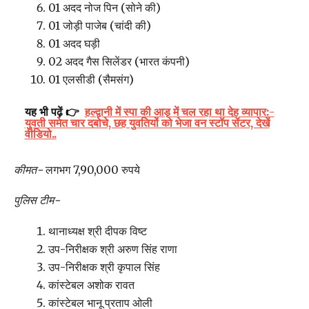
01 अदद नोज पिन (सोने की)
01 जोड़ी पाजेब (चांदी की)
01 अदद घड़ी
02 अदद गैस सिलेंडर (भारत कंपनी)
01 एलसीडी (सैमसंग)
यह भी पढ़ें 👉
हल्द्वानी में स्पा की आड़ में चल रहा था देह व्यापार:-
युवती समेत चार दबोचे, छह युवतियों को भेजा वन स्टॉप सेंटर, देखें
वीडियो..
कीमत-
लगभग 7,90,000 रुपये
पुलिस टीम-
थानाध्यक्ष श्री दीपक विष्ट
उप-निरीक्षक श्री अरुण सिंह राणा
उप-निरीक्षक श्री कृपाल सिंह
कांस्टेबल अशोक रावत
कांस्टेबल भानू प्रताप ओली