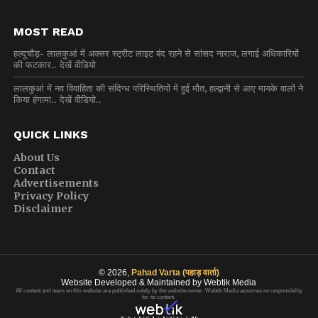
MOST READ
हल्दूचौड़- लालकुआं में अक्सर स्ट्रीट लाइट बंद रहने से सांसद नाराज, लगाई अधिकारियों
की फटकार.. देखें वीडियो
लालकुआं में नव विवाहिता की संदिग्ध परिस्थितियों में हुई मौत, हल्द्वानी से आए मायके वालों ने
किया हंगामा.. देखें वीडियो..
QUICK LINKS
About Us
Contact
Advertisements
Privacy Policy
Disclaimer
© 2026,
Pahad Varta (पहाड़ वार्ता)
Website Developed & Maintained by Webtik Media
All content and news on this website are published solely by the website owner. Webtik Media assumes no responsibility
for its content.