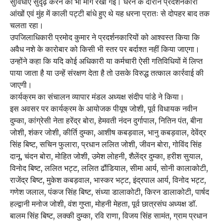
सुविधाएं सुदृढ़ करने की भी मांग रखी गई। धरने के दौरान प्रदर्शनकारी
आंखों एवं मुंह में काली पट्टी बांधे हुए थे यह धरना प्रातः से दोपहर बाद तक
चलता रहा।
उपजिलाधिकारी प्रमोद कुमार ने प्रदर्शनकारियों को आश्वस्त किया कि
अवैध नशे के कारोबार को किसी भी स्तर पर बर्दाश्त नहीं किया जाएगा।
उन्होंने कहा कि यदि कोई अधिकारी या कर्मचारी ऐसी गतिविधियों में लिप्त
पाया जाता है या उन्हें संरक्षण देता है तो उसके विरुद्ध तत्काल कार्रवाई की
जाएगी।
कार्यक्रम का संचालन व्यापार मंडल अध्यक्ष संदीप पांडे ने किया।
इस अवसर पर कार्यक्रम के आयोजक पीयूष जोशी, पूर्व विधायक नवीन
दुम्का, कांग्रेसी नेता हरेंद्र बोरा, हेमवती नंदन दुर्गापाल, नितिन पंत, बीना
जोशी, शंकर जोशी, कीर्ति दुम्का, आशीष कबड़वाल, भानु कबड़वाल, देवेंद्र
सिंह बिष्ट, सचिन फुलारा, प्रधान ललित जोशी, जीवन बोरा, गोविंद सिंह
दानू, चंदन बोरा, मोहित जोशी, उमेश लोहनी, शैलेंद्र दुम्का, हरीश सुयाल,
विनोद बिष्ट, ललित भट्ट, ललित ढौंडियाल, सीमा आर्य, सोनी कालाकोटी,
राजेंद्र बिष्ट, मुकेश कबड़वाल, भास्कर भट्ट, इंद्रपाल आर्य, विनोद भट्ट,
गणेश जलाल, पंकज सिंह बिष्ट, संध्या डालाकोटी, किरन डालाकोटी, पार्षद
हल्द्वानी मनोज जोशी, वंश गुप्ता, मोहनी मेहता, पूर्व छात्रसंघ अध्यक्ष डॉ.
बालम सिंह बिष्ट, लक्की दुम्का, रवि राणा, विजय सिंह सामंत, ग्राम प्रधान