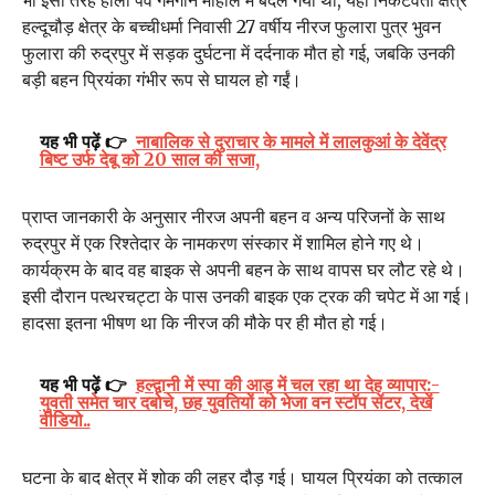
भी इसी तरह होली पर्व गमगीन माहौल में बदल गया था, यहां निकटवर्ती क्षेत्र
हल्दूचौड़ क्षेत्र के बच्चीधर्मा निवासी 27 वर्षीय नीरज फुलारा पुत्र भुवन
फुलारा की रुद्रपुर में सड़क दुर्घटना में दर्दनाक मौत हो गई, जबकि उनकी
बड़ी बहन प्रियंका गंभीर रूप से घायल हो गईं।
यह भी पढ़ें 👉
नाबालिक से दुराचार के मामले में लालकुआं के देवेंद्र
बिष्ट उर्फ देबू को 20 साल की सजा,
प्राप्त जानकारी के अनुसार नीरज अपनी बहन व अन्य परिजनों के साथ
रुद्रपुर में एक रिश्तेदार के नामकरण संस्कार में शामिल होने गए थे।
कार्यक्रम के बाद वह बाइक से अपनी बहन के साथ वापस घर लौट रहे थे।
इसी दौरान पत्थरचट्टा के पास उनकी बाइक एक ट्रक की चपेट में आ गई।
हादसा इतना भीषण था कि नीरज की मौके पर ही मौत हो गई।
यह भी पढ़ें 👉
हल्द्वानी में स्पा की आड़ में चल रहा था देह व्यापार:-
युवती समेत चार दबोचे, छह युवतियों को भेजा वन स्टॉप सेंटर, देखें
वीडियो..
घटना के बाद क्षेत्र में शोक की लहर दौड़ गई। घायल प्रियंका को तत्काल