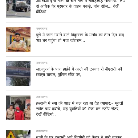
आरटीओ द्वारा गौला के चार गेटों में ताबड़तोड़ छापेमारी.. 50
से अधिक गैर प्रपत्र के वाहन पकड़े, पांच सीज… देखें
वीडियो
उत्तराखण्ड
पुणे में जान गंवाने वाले बिंदुखत्ता के मनीष का तीन दिन बाद
शव घर पहुंचा तो मचा कोहराम…
उत्तराखण्ड
लालकुआं के पास हाईवे में आटो की टक्कर से बीएससी की
छात्रा घायल, पुलिस मौके पर,
उत्तराखण्ड
हल्द्वानी में स्पा की आड़ में चल रहा था देह व्यापार:- युवती
समेत चार दबोचे, छह युवतियों को भेजा वन स्टॉप सेंटर,
देखें वीडियो..
उत्तराखण्ड
नानी के घर हल्द्वानी आई किशोरी को कैंटर ने मारी टक्कर,